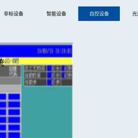
非标设备
智能设备
自控设备
光
统