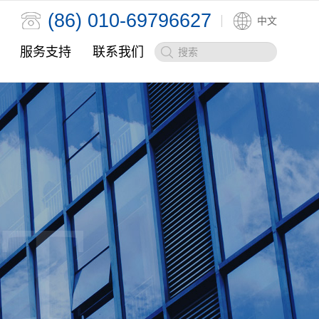
(86) 010-69796627
中文
服务支持
联系我们
T